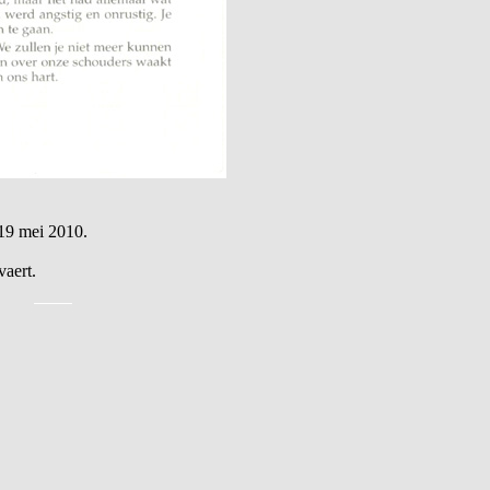
 19 mei 2010.
vaert.