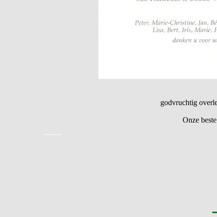
godvruchtig overl
Onze beste