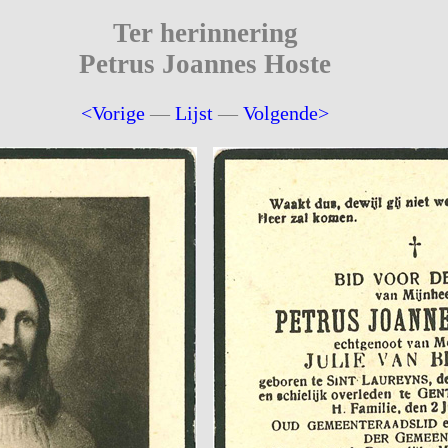
Ter herinnering
Petrus Joannes Hoste
<Vorige
—
Lijst
—
Volgende>