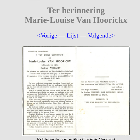
Ter herinnering
Marie-Louise Van Hoorickx
<Vorige
—
Lijst
—
Volgende>
Echtgenote van wijlen Casimir Veesaert