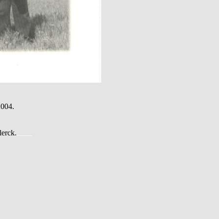
2004.
erck.