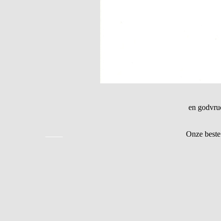
en godvruc
Onze beste