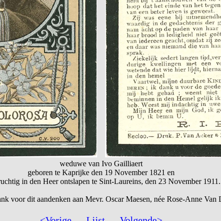
weduwe van Ivo Gailliaert
geboren te Kaprijke den 19 November 1821 en
uchtig in den Heer ontslapen te Sint-Laureins, den 23 November 1911.
ank voor dit aandenken aan Mevr. Oscar Maesen, née Rose-Anne Va
<Vorige
—
Lijst
—
Volgende>