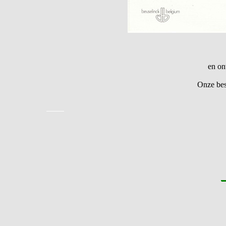
en on
Onze bes