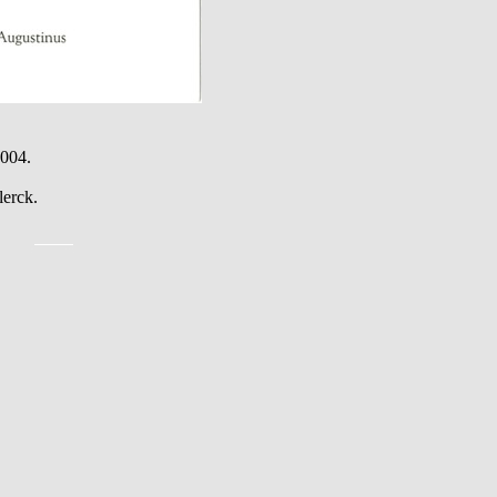
2004.
erck.