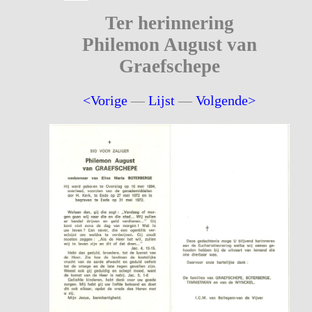
Ter herinnering
Philemon August van
Graefschepe
<Vorige
—
Lijst
—
Volgende>