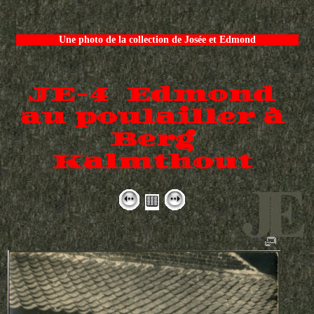
Une photo de la collection de Josée et Edmond
JE-4 Edmond
au poulailler à
Berg
Kalmthout