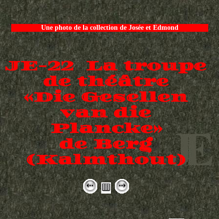
Une photo de la collection de Josée et Edmond
JE-22 La troupe
de théâtre
«Die Gesellen
van die
Plancke»
de Berg
(Kalmthout)