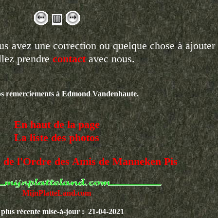
s avez une correction ou quelque chose à ajouter
llez prendre
contact
avec nous.
os remerciements à Edmond Vandenhaute.
En haut de la page
La liste des photos
iel de l'Ordre des Amis de Manneken Pis
MijnPlatteLand.com
plus récente mise-à-jour : 21-04-2021