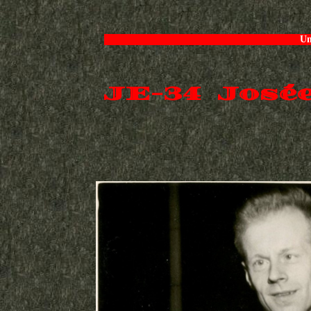
Un
JE-34 Josée