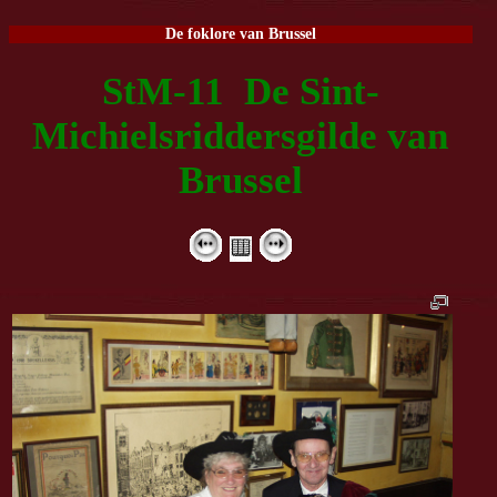
De foklore van Brussel
StM-11 De Sint-
Michielsriddersgilde van
Brussel