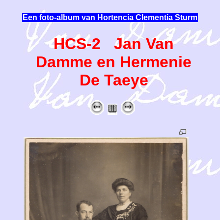
Een foto-album van Hortencia Clementia Sturm
HCS-2 Jan Van
Damme en Hermenie
De Taeye