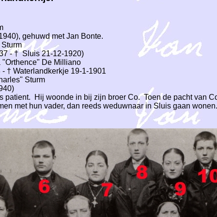
rm
5-1940), gehuwd met Jan Bonte.
 Sturm
37 - † Sluis 21-12-1920)
 "Orthence" De Milliano
8 - † Waterlandkerkje 19-1-1901
harles" Sturm
1940)
atient. Hij woonde in bij zijn broer Co. Toen de pacht van Co
en met hun vader, dan reeds weduwnaar in Sluis gaan wonen