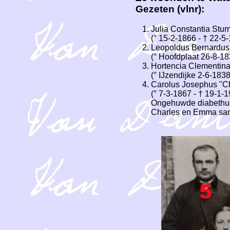
Gezeten (vlnr):
Julia Constantia Stu
(° 15-2-1866 - † 22-
Leopoldus Bernardus
(° Hoofdplaat 26-8-18
Hortencia Clementina
(° IJzendijke 2-6-183
Carolus Josephus "C
(° 7-3-1867 - † 19-1-
Ongehuwde diabethus p
Charles en Emma sam