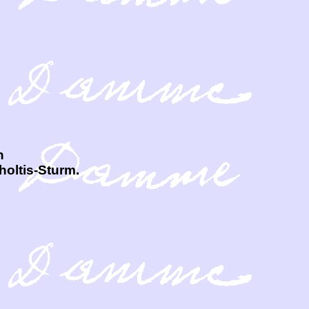
n
oltis-Sturm.