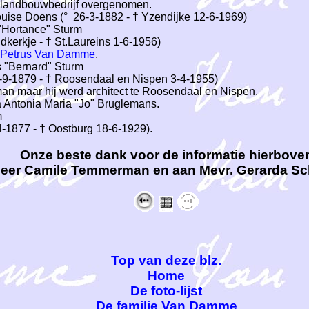
jk landbouwbedrijf overgenomen.
ise Doens (° 26-3-1882 - † Yzendijke 12-6-1969)
"Hortance" Sturm
dkerkje - † St.Laureins 1-6-1956)
 Petrus Van Damme
.
 "Bernard" Sturm
3-9-1879 - † Roosendaal en Nispen 3-4-1955)
man maar hij werd architect te Roosendaal en Nispen.
Antonia Maria "Jo" Bruglemans.
m
4-1877 - † Oostburg 18-6-1929).
Onze beste dank voor de informatie hierbove
eer Camile Temmerman en aan Mevr. Gerarda Sch
Top van deze blz.
Home
De foto-lijst
De familie Van Damme