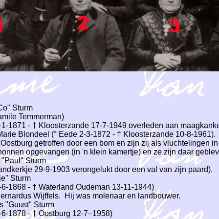
Co" Sturm
Camile Temmerman)
5-1-1871 - † Kloosterzande 17-7-1949 overleden aan maagkanke
rie Blondeel (° Eede 2-3-1872 - † Kloosterzande 10-8-1961).
e Oostburg getroffen door een bom en zijn zij als vluchtelingen i
nonnen opgevangen (in 'n klein kamertje) en ze zijn daar gebleve
 "Paul" Sturm
landkerkje 29-9-1903 verongelukt door een val van zijn paard).
je" Sturm
1-6-1868 - † Waterland Oudeman 13-11-1944)
rnardus Wijffels. Hij was molenaar en landbouwer.
s "Guust" Sturm
9-6-1878 - † Oostburg 12-7–1958)