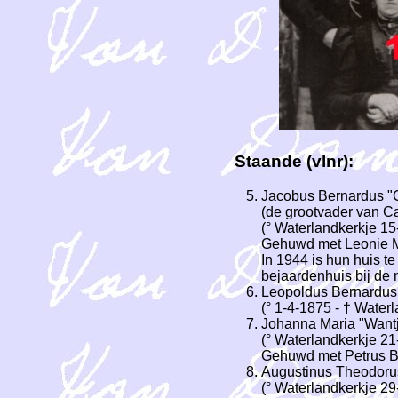
Staande (vlnr):
Jacobus Bernardus "
(de grootvader van 
(° Waterlandkerkje 1
Gehuwd met Leonie Ma
In 1944 is hun huis t
bejaardenhuis bij de 
Leopoldus Bernardus
(° 1-4-1875 - † Water
Johanna Maria "Want
(° Waterlandkerkje 2
Gehuwd met Petrus Be
Augustinus Theodoru
(° Waterlandkerkje 2