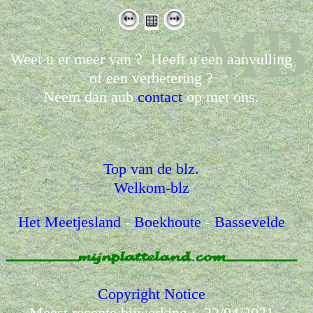
Weet u er meer van ? Heeft u een aanvulling
of een verbetering ?
Neem dan aub
contact
op met ons.
Top van de blz.
Welkom-blz
Het Meetjesland
-
Boekhoute
-
Bassevelde
Copyright Notice
Meest recente bijwerking : 22/04/2021