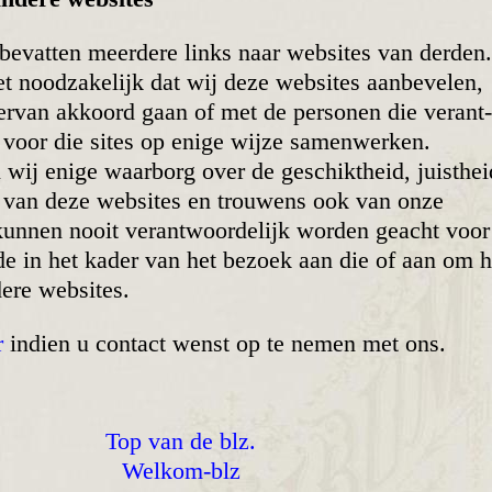
bevatten meerdere links naar websites van derden
et nood­zakelijk dat wij deze websites aanbevelen,
ervan akkoord gaan of met de personen die verant­
 voor die sites op enige wijze samen­werken.
ij enige waarborg over de geschikt­heid, juisthei
id van deze websites en trouwens ook van onze
nnen nooit verant­woor­de­lijk worden geacht voor
e in het kader van het bezoek aan die of aan om h
ere websites.
r
indien u contact wenst op te nemen met ons.
Top van de blz.
Welkom-blz