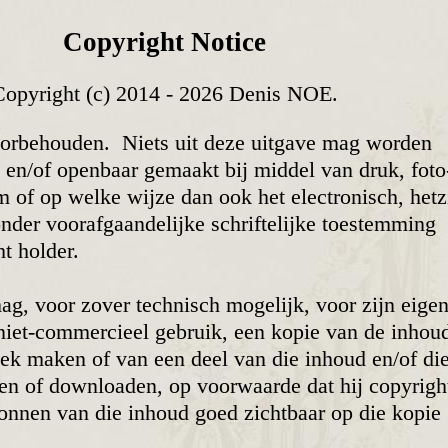
Copyright Notice
Copyright (c) 2014 - 2026 Denis NOE.
oorbehouden. Niets uit deze uitgave mag worden
d en/of open­baar gemaakt bij middel van druk, foto
lm of op welke wijze dan ook het electro­nisch, hetz
er vooraf­gaan­delijke schrif­telijke toe­stem­ming
t holder.
g, voor zover technisch mogelijk, voor zijn eige
 niet-commercieel gebruik, een kopie van de inhou
ek maken of van een deel van die inhoud en/of di
en of down­loaden, op voorwaarde dat hij copyrigh
onnen van die inhoud goed zicht­baar op die kopie