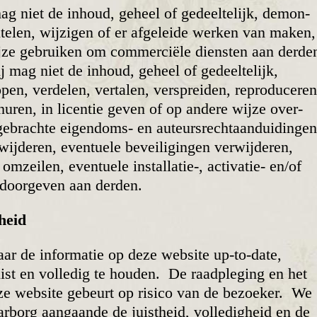
g niet de inhoud, geheel of gedeel­telijk, demon­
eutelen, wijzigen of er afge­leide werken van maken,
ijze gebruiken om commer­ciële diensten aan derde
 mag niet de inhoud, geheel of gedeel­te­lijk,
pen, verdelen, vertalen, ver­spreiden, repro­duceren
rhuren, in licentie geven of op andere wijze over­
e­brachte eigendoms- en auteurs­recht­aan­dui­dingen
ij­deren, eventuele bevei­li­gingen verwij­deren,
 omzeilen, even­tuele instal­latie-, activatie- en/of
door­geven aan derden.
heid
ar de informatie op deze website up-to-date,
ist en volledig te houden. De raad­pleging en het
ze website gebeurt op risico van de bezoeker. We
­borg aangaande de juistheid, vol­ledigheid en de