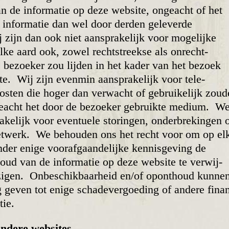
van de informatie op deze website, ongeacht of het
 infor­matie dan wel door derden geleverde
 zijn dan ook niet aanspra­kelijk voor moge­lijke
ke aard ook, zowel recht­streekse als onrecht­
e bezoeker zou lijden in het kader van het bezoek
e. Wij zijn evenmin aanspra­kelijk voor tele­
osten die hoger dan verwacht of gebrui­kelijk zoud
ngeacht het door de bezoeker gebruikte medium. W
a­kelijk voor even­tuele sto­ringen, onder­bre­kin­gen 
netwerk. We behouden ons het recht voor om op el
nder enige vooraf­gaan­delijke kennis­geving de
ud van de informatie op deze web­site te verwij­
zigen. Onbe­schik­baar­heid en/of opont­houd kunne
 geven tot enige schade­ver­goeding of andere fina
tie.
andere websites