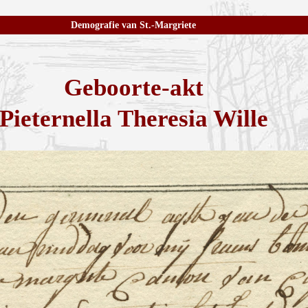
Demografie van St.-Margriete
Geboorte-akt
Pieternella Theresia Wille