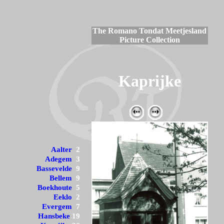
The Romano Tondat Meetjesland
Picture Collection
Kaprijke
Aalter
2
Adegem
3
Bassevelde
9
Bellem
9
Boekhoute
5
Eeklo
2
Evergem
7
Hansbeke
19