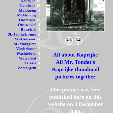
Kaprijke
36
Lembeke
15
Maldegem
8
Middelburg
2
Oosteeklo
10
Oostwinkel
4
Ruiselede
5
Plein
St.-Jan-in-Eremo
2
St.-Laureins
24
St.-Margriete
6
Vinderhoute
7
Wachtebeke
3
All about Kaprijke
Watervliet
3
All Mr. Tondat's
Zelzate
4
Zomergem
9
Kaprijke thumbnail
pictures together
This picture was first
published here on this
website on 3 December
2006.