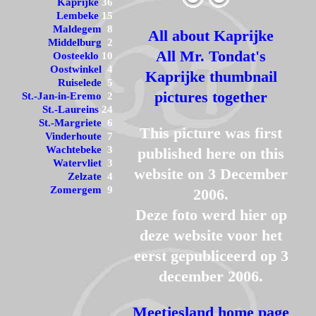
Kaprijke
36
Lembeke
15
Maldegem
8
All about Kaprijke
Middelburg
2
All Mr. Tondat's
Oosteeklo
10
Oostwinkel
4
Kaprijke thumbnail
Ruiselede
5
pictures together
St.-Jan-in-Eremo
2
St.-Laureins
24
St.-Margriete
6
This picture was first
Vinderhoute
7
Wachtebeke
3
published here on this
Watervliet
3
website on 3 December
Zelzate
4
Zomergem
9
2006.
Deze foto werd hier op
deze website voor het
eerst gepubliceerd op 3
december 2006.
Meetjesland home page