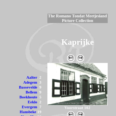
The Romano Tondat Meetjesland
Picture Collection
Kaprijke
Aalter
2
Adegem
3
Bassevelde
9
Bellem
9
Boekhoute
5
Eeklo
2
Evergem
7
Voorstraat 102
Hansbeke
19