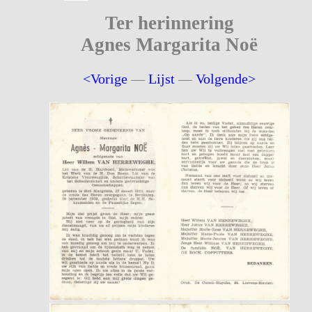
Ter herinnering
Agnes Margarita Noë
<Vorige
—
Lijst
—
Volgende>