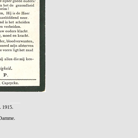
. 1915.
n Damme.