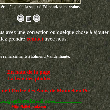
sée et à gauche la soeur d'Edmond, sa marraine.
s avez une correction ou quelque chose à ajouter
llez prendre
contact
avec nous.
os remerciements à Edmond Vandenhaute.
En haut de la page
La liste des photos
iel de l'Ordre des Amis de Manneken Pis
MijnPlatteLand.com