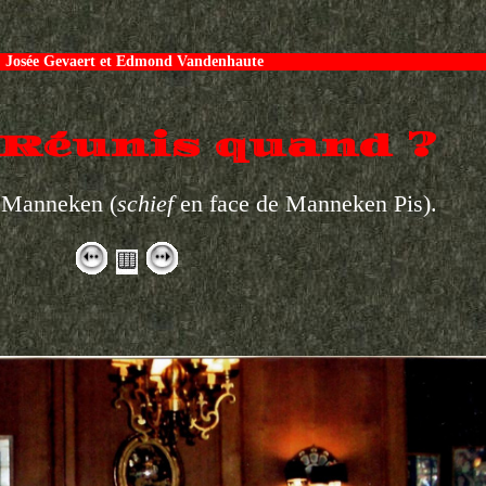
Josée Gevaert et Edmond Vandenhaute
 Réunis quand ?
u Manneken (
schief
en face de Manneken Pis).