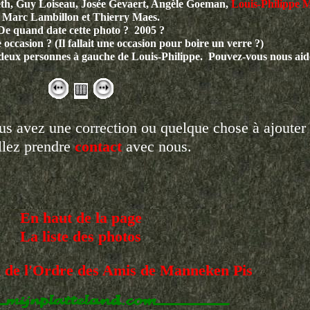
h, Guy Loiseau, Josée Gevaert, Angèle Goeman,
Louis-Philippe 
Marc Lambillon et Thierry Maes.
De quand date cette photo ? 2005 ?
le occasion ? (Il fallait une occasion pour boire un verre ?)
deux personnes à gauche de Louis-Philippe. Pouvez-vous nous ai
s avez une correction ou quelque chose à ajouter
llez prendre
contact
avec nous.
En haut de la page
La liste des photos
iel de l'Ordre des Amis de Manneken Pis