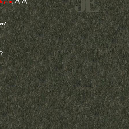
Moyson
, ??, ??,
der?
 ?