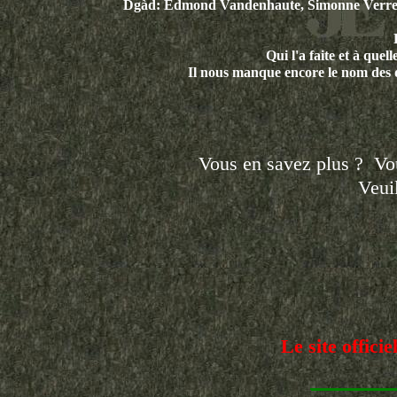
Dgàd: Edmond Vandenhaute, Simonne Verret
Qui l'a faite et à quel
Il nous manque encore le nom des 
Vous en savez plus ? Vou
Veui
Le site offic