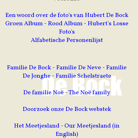
Een woord over de foto's van Hubert De Bock
Groen Album
-
Rood Album
-
Hubert's Losse
Foto's
Alfabetische Personenlijst
Familie De Bock
-
Familie De Neve
-
Familie
De Jonghe
-
Familie Schelstraete
De familie Noë
-
The Noë family
Doorzoek onze De Bock webstek
Het Meetjesland
-
Our Meetjesland (in
English)