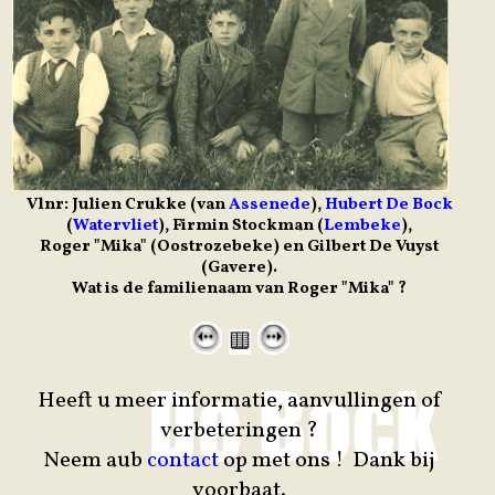
Vlnr: Julien Crukke (van
Assenede
),
Hubert De Bock
(
Watervliet
), Firmin Stockman (
Lembeke
),
Roger "Mika" (Oostrozebeke) en Gilbert De Vuyst
(Gavere).
Wat is de familienaam van Roger "Mika" ?
Heeft u meer informatie, aanvullingen of
verbeteringen ?
Neem aub
contact
op met ons ! Dank bij
voorbaat.