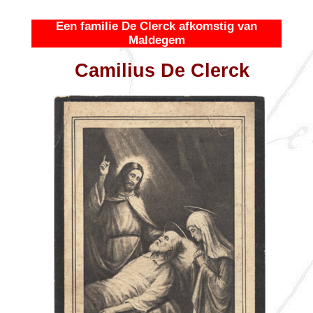
Een familie De Clerck afkomstig van
Maldegem
Camilius De Clerck