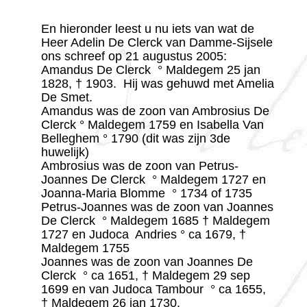
En hieronder leest u nu iets van wat de
Heer Adelin De Clerck van Damme-Sijsele
ons schreef op 21 augustus 2005:
Amandus De Clerck ° Maldegem 25 jan
1828, † 1903. Hij was gehuwd met Amelia
De Smet.
Amandus was de zoon van Ambrosius De
Clerck ° Maldegem 1759 en Isabella Van
Belleghem ° 1790 (dit was zijn 3de
huwelijk)
Ambrosius was de zoon van Petrus-
Joannes De Clerck ° Maldegem 1727 en
Joanna-Maria Blomme ° 1734 of 1735
Petrus-Joannes was de zoon van Joannes
De Clerck ° Maldegem 1685 † Maldegem
1727 en Judoca Andries ° ca 1679, †
Maldegem 1755
Joannes was de zoon van Joannes De
Clerck ° ca 1651, † Maldegem 29 sep
1699 en van Judoca Tambour ° ca 1655,
† Maldegem 26 jan 1730.