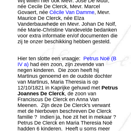
Wij willen hier ook Mevr. José De Muur,
née Cecile De Clerck, Mevr. Marcel
Govaert, née
Cécile Van Damme
, Mevr.
Maurice De Clerck, née Elza
Vanderbauwhede en Mevr. Johan De Nolf,
née Marie-Christine Vandevelde bedanken
voor extra informatie en/of documenten die
zij te onzer beschikking hebben gesteld.
H
ier ten slotte een vraagje:
Petrus Noë (B
IV a)
had een zoon, zijn zevende van
negen kinderen. Die zoon heeft hij
Martinus genoemd en de oudste dochter
van Martinus, Maria Theresia is op
12/10/1821 in Kaprijke gehuwd met
Petrus
Joannes De Clerck
, de zoon van
Franciscus De Clerck en Anna Van
Meenen. Zijn deze De Clerck's verwant
met de hierboven beschreven De Clerck
familie ? Indien ja, hoe zit het in mekaar ?
Petrus De Clerck en Maria Theresia Noë
hadden 6 kinderen. Heeft u soms meer