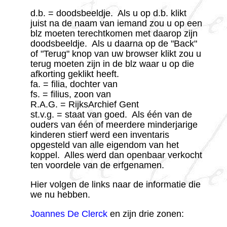
d.b. = doods­beeldje. Als u op d.b. klikt
juist na de naam van iemand zou u op een
blz moeten terecht­komen met daarop zijn
doods­beeldje. Als u daarna op de "Back"
of "Terug" knop van uw browser klikt zou u
terug moeten zijn in de blz waar u op die
afkorting geklikt heeft.
fa. = filia, dochter van
fs. = filius, zoon van
R.A.G. = RijksArchief Gent
st.v.g. = staat van goed. Als één van de
ouders van één of meerdere minder­jarige
kinderen stierf werd een inven­taris
opgesteld van alle eigendom van het
koppel. Alles werd dan openbaar verkocht
ten voordele van de erfge­namen.
Hier volgen de links naar de informatie die
we nu hebben.
Joannes De Clerck
en zijn drie zonen: