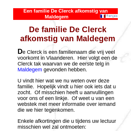
Een familie De Clerck afkomstig van
Maldegem
De familie De Clerck
afkomstig van Maldegem
D
e Clerck is een familienaam die vrij veel
voorkomt in Vlaanderen. Hier volgt een de
Clerck tak waarvan we de eerste telg in
Maldegem
gevonden hebben.
U vindt hier wat we nu weten over deze
familie. Hopelijk vindt u hier ook iets dat u
zocht. Of misschien heeft u aanvul­lingen
voor ons of een linkje. Of weet u van een
webstek met meer informatie over iemand
die we hier tegenkomen.
Enkele afkor­tingen die u tijdens uw lectuur
misschien wel zal ontmoeten: