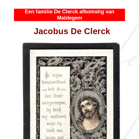
Een familie De Clerck afkomstig van
Maldegem
Jacobus De Clerck