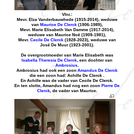
Vlnr.:
Mevr. Elza Vanderbauwhede (1915-2014), weduwe
van
Maurice De Clerck
(1906-1989),
Mevr. Marie Elisabeth Van Damme (1917-2014),
weduwe van Maurice Noë (1909-1981),
Mevr.
Cecile De Clerck
(1928-2023), weduwe van
José De Muur (1923-2001).
De overgrootmoeder van Marie Elisabeth was
Isabella Theresia De Clerck
, een dochter van
Ambrosius
.
Ambrosius had ook een zoon
Amandus De Clerck
die een zoon had: Achille De Clerck .
En Achille was de vader van Cecile De Clerck.
En ten slotte, Amandus had nog een zoon
Pierre De
Clerck
, de vader van Maurice.