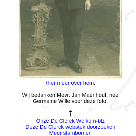
Hier meer over hem
.
Wij bedanken Mevr. Jan Maenhout, née
Germaine Wille voor deze foto.
Onze De Clerck Welkom-blz
Deze De Clerck webstek doorzoeken
Meer stambomen