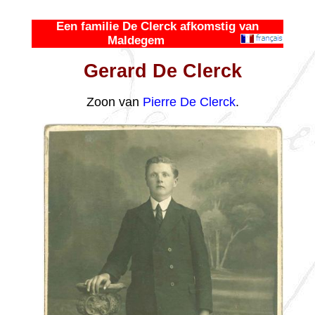
Een familie De Clerck afkomstig van
Maldegem
Gerard De Clerck
Zoon van
Pierre De Clerck
.