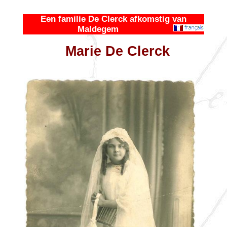
Een familie De Clerck afkomstig van
Maldegem
Marie De Clerck