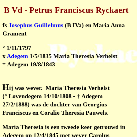
B Vd - Petrus Franciscus Ryckaert
fs
Josephus Guillelmus
(B IVa) en Maria Anna
Grament
° 1/11/1797
x
Adegem
1/5/1835 Maria Theresia Verhelst
† Adegem 19/8/1843
H
ij was wever. Maria Theresia Verhelst
(° Lovendegem 14/10/1808 - † Adegem
27/2/1888) was de dochter van Georgius
Franciscus en Coralie Theresia Pauwels.
Maria Theresia is een tweede keer getrouwd in
Adegem op 12/4/1845 met wever Carolus