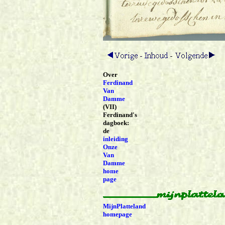
Over
Ferdinand
Van
Damme
(VII)
Ferdinand's
dagboek:
de
inleiding
Onze
Van
Damme
home
page
MijnPlatteland
homepage