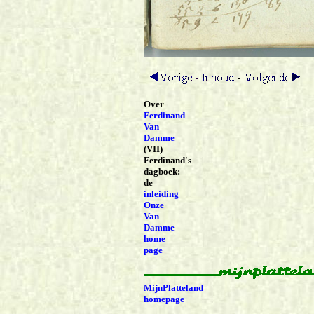
Over
Ferdinand
Van
Damme
(VII)
Ferdinand's
dagboek:
de
inleiding
Onze
Van
Damme
home
page
MijnPlatteland
homepage