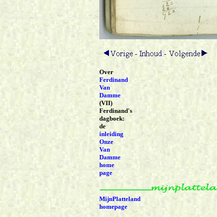
Over
Ferdinand
Van
Damme
(VII)
Ferdinand's
dagboek:
de
inleiding
Onze
Van
Damme
home
page
MijnPlatteland
homepage