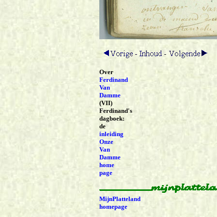
Over
Ferdinand
Van
Damme
(VII)
Ferdinand's
dagboek:
de
inleiding
Onze
Van
Damme
home
page
MijnPlatteland
homepage