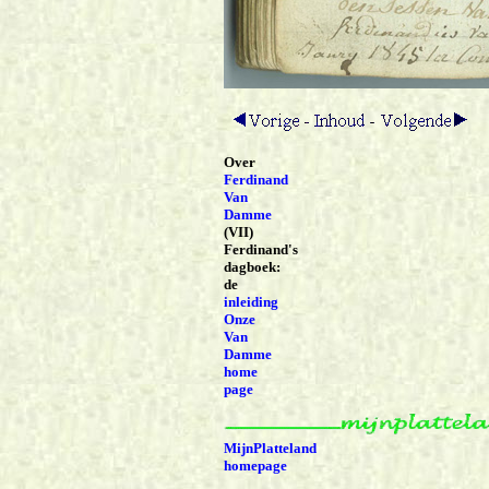
Over
Ferdinand
Van
Damme
(VII)
Ferdinand's
dagboek:
de
inleiding
Onze
Van
Damme
home
page
MijnPlatteland
homepage