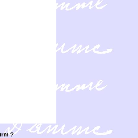
urm ?