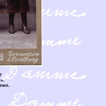
?
».
enen.