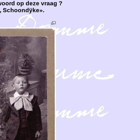
woord op deze vraag ?
n, Schoondÿke».