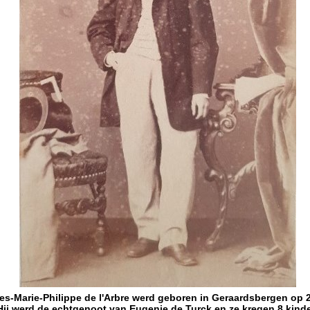
es-Marie-Philippe de l'Arbre werd geboren in Geraardsbergen op 2
Hij werd de echtgenoot van Eugenie de Turck en ze kregen 8 kind