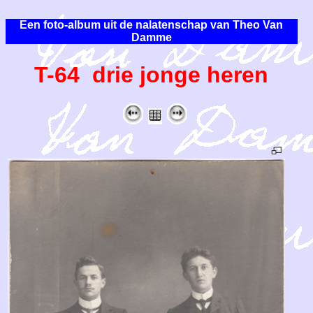
Een foto-album uit de nalatenschap van Theo Van
Damme
T-64 drie jonge heren