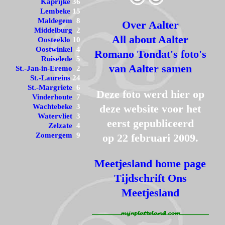
Kaprijke
36
Lembeke
15
Maldegem
8
Over Aalter
Middelburg
2
All about Aalter
Oosteeklo
10
Oostwinkel
4
Romano Tondat's foto's
Ruiselede
5
van Aalter samen
St.-Jan-in-Eremo
2
St.-Laureins
24
St.-Margriete
6
Deze foto werd hier op
Vinderhoute
7
Wachtebeke
3
deze website voor het
Watervliet
3
eerst gepubliceerd
Zelzate
4
Zomergem
9
op 22 februari 2009.
Meetjesland home page
Tijdschrift Ons
Meetjesland