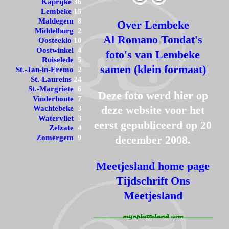
Kaprijke
36
Lembeke
15
Maldegem
8
Over Lembeke
Middelburg
2
Al Romano Tondat's
Oosteeklo
10
Oostwinkel
4
foto's van Lembeke
Ruiselede
5
samen (klein formaat)
St.-Jan-in-Eremo
2
St.-Laureins
24
St.-Margriete
6
Deze foto werd hier op
Vinderhoute
7
deze website voor het
Wachtebeke
3
Watervliet
3
eerst gepubliceerd op 20
Zelzate
4
Zomergem
9
december 2008.
Meetjesland home page
Tijdschrift Ons
Meetjesland