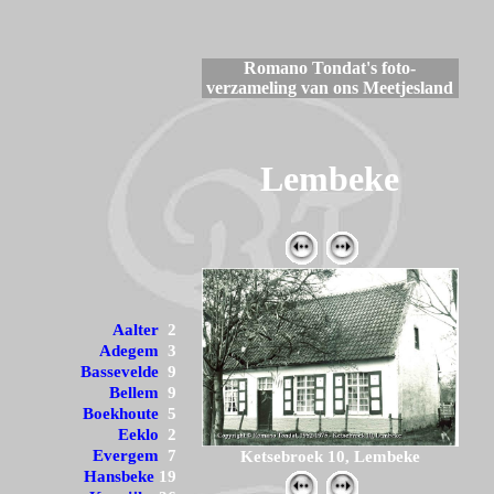
Romano Tondat's foto-
verzameling van ons Meetjesland
Lembeke
Aalter
2
Adegem
3
Bassevelde
9
Bellem
9
Boekhoute
5
Eeklo
2
Evergem
7
Ketsebroek 10, Lembeke
Hansbeke
19