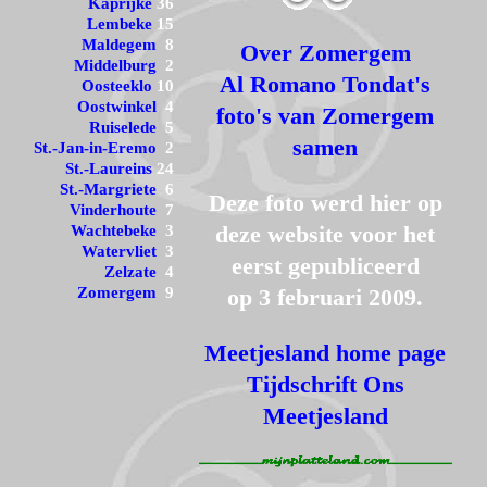
Kaprijke
36
Lembeke
15
Maldegem
8
Over Zomergem
Middelburg
2
Al Romano Tondat's
Oosteeklo
10
Oostwinkel
4
foto's van Zomergem
Ruiselede
5
samen
St.-Jan-in-Eremo
2
St.-Laureins
24
St.-Margriete
6
Deze foto werd hier op
Vinderhoute
7
deze website voor het
Wachtebeke
3
Watervliet
3
eerst gepubliceerd
Zelzate
4
Zomergem
9
op 3 februari 2009.
Meetjesland home page
Tijdschrift Ons
Meetjesland