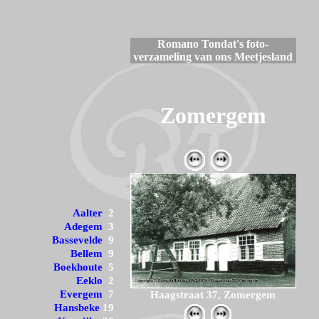
Romano Tondat's foto-
verzameling van ons Meetjesland
Zomergem
Aalter
2
Adegem
3
Bassevelde
9
Bellem
9
Boekhoute
5
Eeklo
2
Evergem
7
Haagstraat 37, Zomergem
Hansbeke
19