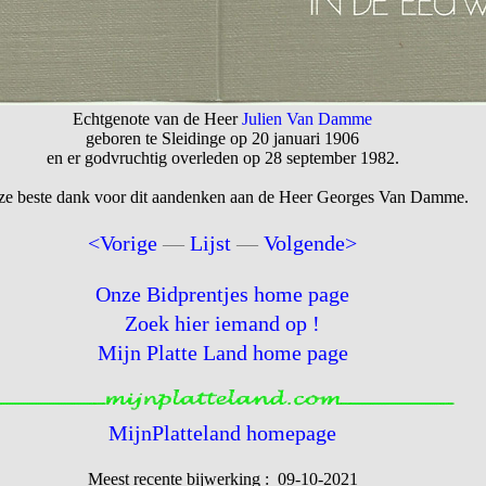
Echtgenote van de Heer
Julien Van Damme
geboren te Sleidinge op 20 januari 1906
en er godvruchtig overleden op 28 september 1982.
e beste dank voor dit aandenken aan de Heer Georges Van Damme.
<Vorige
—
Lijst
—
Volgende>
Onze Bidprentjes home page
Zoek hier iemand op !
Mijn Platte Land home page
MijnPlatteland homepage
Meest recente bijwerking : 09-10-2021