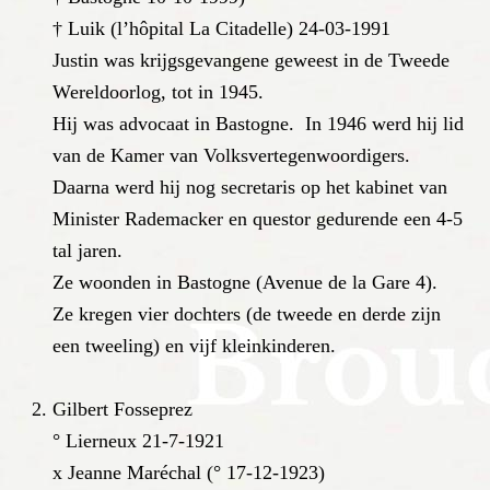
† Luik (l’hôpital La Citadelle) 24-03-1991
Justin was krijgsgevangene geweest in de Tweede
Wereld­oorlog, tot in 1945.
Hij was advocaat in Bastogne. In 1946 werd hij lid
van de Kamer van Volks­verte­gen­woordigers.
Daarna werd hij nog secretaris op het kabinet van
Minister Rademacker en questor gedurende een 4-5
tal jaren.
Ze woonden in Bastogne (Avenue de la Gare 4).
Ze kregen vier dochters (de tweede en derde zijn
een twee­ling) en vijf klein­kin­deren.
Gilbert Fosseprez
° Lierneux 21-7-1921
x Jeanne Maréchal (° 17-12-1923)