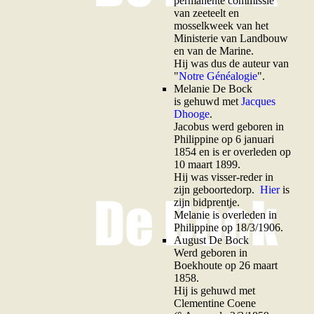
permanente commissie
van zeeteelt en
mosselkweek van het
Ministerie van Landbouw
en van de Marine.
Hij was dus de auteur van
"
Notre Généalogie
".
M
elanie De Bock
is gehuwd met
Jacques
Dhooge
.
Jacobus werd geboren in
Philippine op 6 januari
1854 en is er overleden op
10 maart 1899.
Hij was visser-reder in
zijn geboortedorp.
Hier
is
zijn bidprentje.
Melanie is overleden in
Philippine op 18/3/1906.
A
ugust De Bock
Werd geboren in
Boekhoute op 26 maart
1858.
Hij is gehuwd met
Clementine Coene