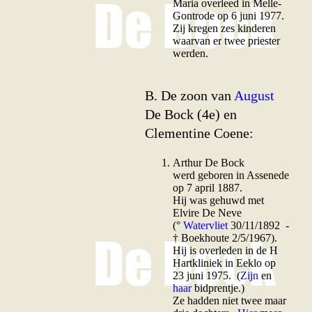
Maria overleed in Melle-
Gontrode op 6 juni 1977.
Zij kregen zes kinderen
waarvan er twee priester
werden.
B.
De
zoon van
August
De Bock (4e) en
Clementine Coene:
Arthur
De Bock
werd geboren in Assenede
op 7 april 1887.
Hij was gehuwd met
Elvire De Neve
(°
Watervliet
30/11/1892 -
† Boekhoute 2/5/1967).
Hij is overleden in de H
Hartkliniek in Eeklo op
23 juni 1975. (
Zijn
en
haar
bidprentje.)
Ze hadden niet twee maar