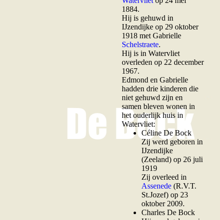
Watervliet
op 24 mei
1884.
Hij is gehuwd in
IJzendijke op 29 oktober
1918 met Gabrielle
Schelstraete
.
Hij is in Watervliet
overleden op 22 december
1967.
Edmond en Gabrielle
hadden drie kinderen die
niet gehuwd zijn en
samen bleven wonen in
het ouderlijk huis in
Watervliet:
Céline De Bock
Zij werd geboren in
IJzendijke
(Zeeland) op 26 juli
1919
Zij overleed in
Assenede
(R.V.T.
St.Jozef) op 23
oktober 2009.
Charles De Bock