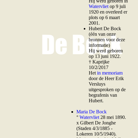
Hij werd geboren in
Watervliet
op 9 juli
1920 en overleed er
plots op 6 maart
2001.
H
ubert De Bock
(één van onze
bronnen voor deze
informatie)
Hij werd geboren
op 13 juni 1922.
† Kaprijke
10/2/2017
Het
in memoriam
door de Heer Erik
Versluys
uitgesproken op de
begrafenis van
Hubert.
Maria De Bock
°
Watervliet
28 mei 1890.
x Gilbert De Jonghe
(Staden 4/3/1885 -
Lokeren 10/5/1940).