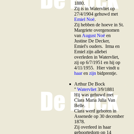
1880.
Zij is in Watervliet op
27/4/1904 gehuwd met
Emiel Noë
.
Zij hebben de hoeve in St.
Margriete overgenomen
van
August Noë
en
Justine De Decker,
Emiel's ouders. Irma en
Emiel zijn allebei
overleden in Watervliet,
zij op 6/7/1951 en hij op
4/11/1955. Hier vindt u
haar
en
zijn
bidprentje.
A
rthur De Bock
°
Watervliet
3/9/1881
Hij was gehuwd met
Clara Maria Julia Van
Belle.
Clara werd geboren in
Assenede op 30 december
1878.
Zij overleed in haar
geboortedorp op 14