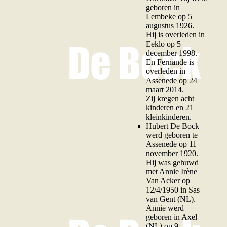
geboren in
Lembeke op 5
augustus 1926.
Hij is overleden in
Eeklo op 5
december 1998.
En Fernande is
overleden in
Assenede op 24
maart 2014.
Zij kregen acht
kinderen en 21
kleinkinderen.
H
ubert De Bock
werd geboren te
Assenede op 11
november 1920.
Hij was gehuwd
met Annie Irène
Van Acker op
12/4/1950 in Sas
van Gent (NL).
Annie werd
geboren in Axel
(NL) op 9