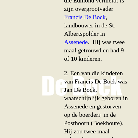
die Edmond vermeldt is
zijn over­groot­vader
Francis De Bock
,
landbouwer in de St.
Alberts­polder in
Assenede
. Hij was twee
maal getrouwd en had 9
of 10 kinderen.
2. Een van die kinderen
van Francis De Bock was
Jan De Bock,
waarschijnlijk geboren in
Assenede en gestorven
op de boerderij in de
Posthoorn (Boekhoute).
Hij zou twee maal