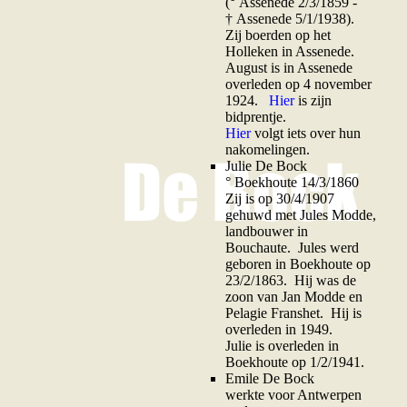
(° Assenede 2/3/1859 -
† Assenede 5/1/1938).
Zij boerden op het
Holleken in Assenede.
August is in Assenede
overleden op 4 november
1924.
Hier
is zijn
bidprentje.
Hier
volgt iets over hun
nakomelingen.
Julie De Bock
° Boekhoute 14/3/1860
Zij is op 30/4/1907
gehuwd met Jules Modde,
landbouwer in
Bouchaute. Jules werd
geboren in Boekhoute op
23/2/1863. Hij was de
zoon van Jan Modde en
Pelagie Franshet. Hij is
overleden in 1949.
Julie is overleden in
Boekhoute op 1/2/1941.
E
mile De Bock
werkte voor Antwerpen