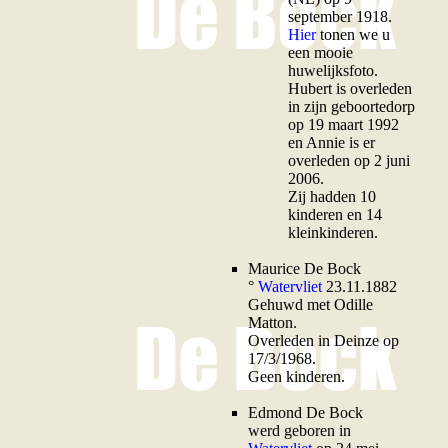
september 1918.
Hier
tonen we u
een mooie
huwelijksfoto.
Hubert is overleden
in zijn geboortedorp
op 19 maart 1992
en Annie is er
overleden op 2 juni
2006.
Zij hadden 10
kinderen en 14
kleinkinderen.
M
aurice De Bock
°
Watervliet
23.11.1882
Gehuwd met Odille
Matton.
Overleden in Deinze op
17/3/1968.
Geen kinderen.
E
dmond De Bock
werd geboren in