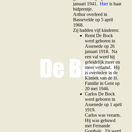
januari 1941.
Hier
is haar
bidprentje.
Arthur overleed in
Bassevelde op 5 april
1968.
Zij hadden vijf kinderen:
R
emi De Bock
werd geboren in
Assenede op 26
januari 1918. Na
een val werd hij
geleidelijk meer en
meer verlamd. Hij
is overleden in de
Kliniek van de H.
Familie in Gent op
20 mei 1946.
C
arlos De Bock
werd geboren in
Assenede op 1 april
1919.
Carlos was veearts.
Hij was gehuwd
met Fernande
Goethals. Zij werd