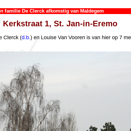
n familie De Clerck afkomstig van Maldegem
Kerkstraat 1, St. Jan-in-Eremo
e Clerck (
d.b.
) en Louise Van Vooren is van hier op 7 me