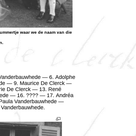
 nummertje waar we de naam van die
n.
 Vanderbauwhede — 6. Adolphe
de — 9. Maurice De Clerck —
rie De Clerck — 13. René
ede — 16. ???? — 17. Andréa
 Paula Vanderbauwhede —
l Vanderbauwhede.