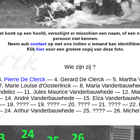
ust komt op een hoofd, verschijnt er misschien een naam, of een
persoon niet kennen.
Neem aub
contact
op met ons indien u iemand kan identifiëre
Klik
hier
voor een grotere copij van deze foto.
Wie zijn zij ?
3.
Pierre De Clerck
— 4. Gerard De Clerck — 5. Martha
 Marie Louise d'Oosterlinck — 8. Maria Vanderbauwhe
ondelez — 11. Jules Maurice Vanderbauwhede — 12. Ma
 14. André Vanderbauwhede — 15. Elza Vanderbauwh
— 18. ???? — 19. ???? — 20. ???? — 21. ???? — 22.
— 24. Arthur Vanderbauwhede — 25. ???? — 26. Miche