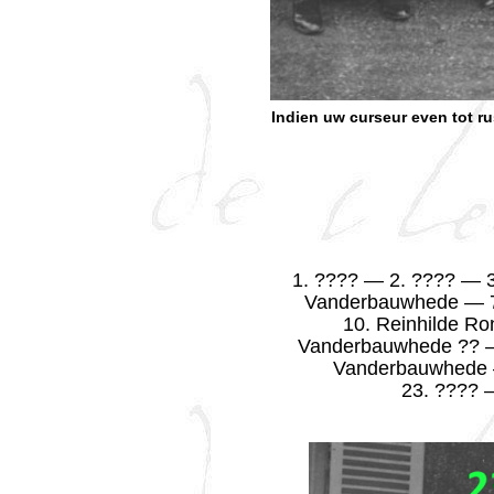
Indien uw curseur even tot r
1. ???? — 2. ???? — 
Vanderbauwhede — 7.
10. Reinhilde R
Vanderbauwhede ?? —
Vanderbauwhede 
23. ???? 