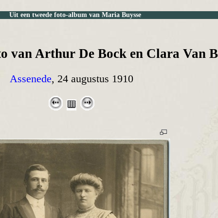
Uit een tweede foto-album van Maria Buysse
 van Arthur De Bock en Clara Van B
Assenede
, 24 augustus 1910