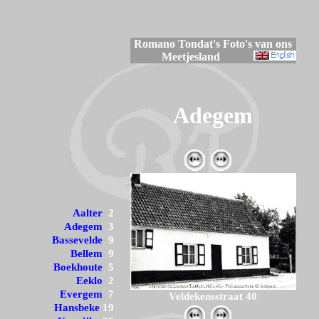
Romano Tondat's Foto's van ons
Meetjesland
Adegem
Aalter
2
Adegem
3
Bassevelde
9
Bellem
9
Boekhoute
5
Eeklo
2
Evergem
7
Veldekensstraat 40
Hansbeke
19