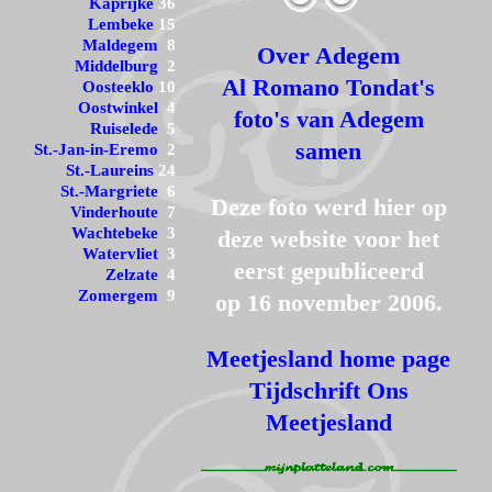
Kaprijke
36
Lembeke
15
Maldegem
8
Over Adegem
Middelburg
2
Al Romano Tondat's
Oosteeklo
10
Oostwinkel
4
foto's van Adegem
Ruiselede
5
samen
St.-Jan-in-Eremo
2
St.-Laureins
24
St.-Margriete
6
Deze foto werd hier op
Vinderhoute
7
Wachtebeke
3
deze website voor het
Watervliet
3
eerst gepubliceerd
Zelzate
4
Zomergem
9
op 16 november 2006.
Meetjesland home page
Tijdschrift Ons
Meetjesland