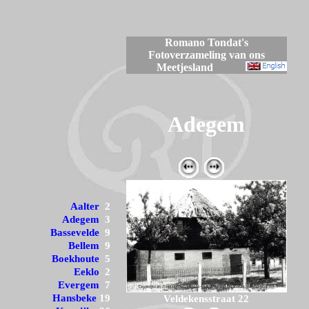
Romano Tondat's
Fotoverzameling van ons
Meetjesland
Adegem
Aalter
2
Adegem
3
Bassevelde
9
Bellem
9
Boekhoute
5
Eeklo
2
Evergem
7
Hansbeke
19
Veldekensstraat 22