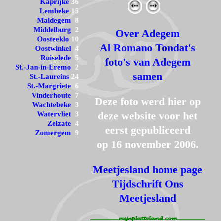
Kaprijke
36
Lembeke
15
Maldegem
8
Middelburg
2
Over Adegem
Oosteeklo
10
Al Romano Tondat's
Oostwinkel
4
Ruiselede
5
foto's van Adegem
St.-Jan-in-Eremo
2
samen
St.-Laureins
24
St.-Margriete
6
Vinderhoute
7
Deze foto werd hier op
Wachtebeke
3
deze website voor het
Watervliet
3
Zelzate
4
eerst gepubliceerd
Zomergem
9
op 16 november 2006.
Meetjesland home page
Tijdschrift Ons
Meetjesland